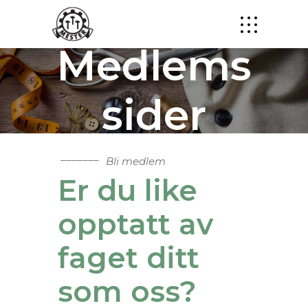
Medlems
sider
Bli medlem
Er du like
opptatt av
faget ditt
som oss?